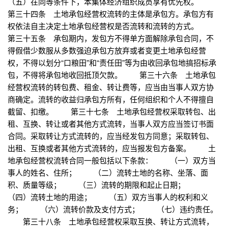
（五）在同等条件下，本集体经济组织成员享有优先权。
第三十四条 土地承包经营权流转的主体是承包方。承包方有
权依法自主决定土地承包经营权是否流转和流转的方式。
第三十五条 承包期内，发包方不得单方面解除承包合同，不
得假借少数服从多数强迫承包方放弃或者变更土地承包经营
权，不得以划分“口粮田”和“责任田”等为由收回承包地搞招标承
包，不得将承包地收回抵顶欠款。 第三十六条 土地承包
经营权流转的转包费、租金、转让费等，应当由当事人双方协
商确定。流转的收益归承包方所有，任何组织和个人不得擅自
截留、扣缴。 第三十七条 土地承包经营权采取转包、出
租、互换、转让或者其他方式流转，当事人双方应当签订书面
合同。采取转让方式流转的，应当经发包方同意；采取转包、
出租、互换或者其他方式流转的，应当报发包方备案。 土
地承包经营权流转合同一般包括以下条款： （一）双方当
事人的姓名、住所； （二）流转土地的名称、坐落、面
积、质量等级； （三）流转的期限和起止日期；
（四）流转土地的用途； （五）双方当事人的权利和义
务； （六）流转价款及支付方式； （七）违约责任。
第三十八条 土地承包经营权采取互换、转让方式流转，