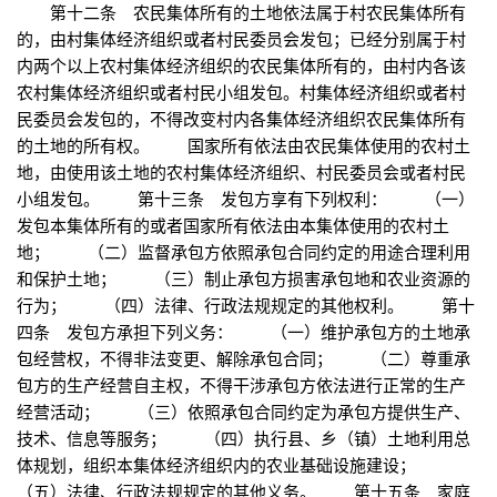
第十二条 农民集体所有的土地依法属于村农民集体所有
的，由村集体经济组织或者村民委员会发包；已经分别属于村
内两个以上农村集体经济组织的农民集体所有的，由村内各该
农村集体经济组织或者村民小组发包。村集体经济组织或者村
民委员会发包的，不得改变村内各集体经济组织农民集体所有
的土地的所有权。 国家所有依法由农民集体使用的农村土
地，由使用该土地的农村集体经济组织、村民委员会或者村民
小组发包。 第十三条 发包方享有下列权利： （一）
发包本集体所有的或者国家所有依法由本集体使用的农村土
地； （二）监督承包方依照承包合同约定的用途合理利用
和保护土地； （三）制止承包方损害承包地和农业资源的
行为； （四）法律、行政法规规定的其他权利。 第十
四条 发包方承担下列义务： （一）维护承包方的土地承
包经营权，不得非法变更、解除承包合同； （二）尊重承
包方的生产经营自主权，不得干涉承包方依法进行正常的生产
经营活动； （三）依照承包合同约定为承包方提供生产、
技术、信息等服务； （四）执行县、乡（镇）土地利用总
体规划，组织本集体经济组织内的农业基础设施建设；
（五）法律、行政法规规定的其他义务。 第十五条 家庭