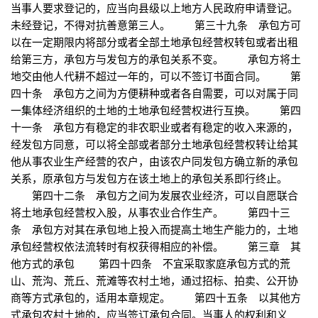
当事人要求登记的，应当向县级以上地方人民政府申请登记。
未经登记，不得对抗善意第三人。 第三十九条 承包方可
以在一定期限内将部分或者全部土地承包经营权转包或者出租
给第三方，承包方与发包方的承包关系不变。 承包方将土
地交由他人代耕不超过一年的，可以不签订书面合同。 第
四十条 承包方之间为方便耕种或者各自需要，可以对属于同
一集体经济组织的土地的土地承包经营权进行互换。 第四
十一条 承包方有稳定的非农职业或者有稳定的收入来源的，
经发包方同意，可以将全部或者部分土地承包经营权转让给其
他从事农业生产经营的农户，由该农户同发包方确立新的承包
关系，原承包方与发包方在该土地上的承包关系即行终止。
第四十二条 承包方之间为发展农业经济，可以自愿联合
将土地承包经营权入股，从事农业合作生产。 第四十三
条 承包方对其在承包地上投入而提高土地生产能力的，土地
承包经营权依法流转时有权获得相应的补偿。 第三章 其
他方式的承包 第四十四条 不宜采取家庭承包方式的荒
山、荒沟、荒丘、荒滩等农村土地，通过招标、拍卖、公开协
商等方式承包的，适用本章规定。 第四十五条 以其他方
式承包农村土地的，应当签订承包合同。当事人的权利和义