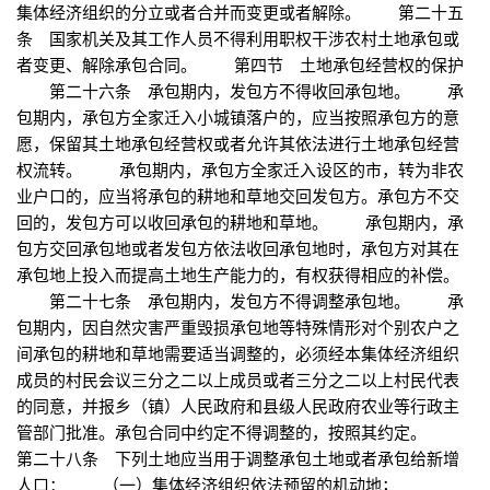
集体经济组织的分立或者合并而变更或者解除。 第二十五
条 国家机关及其工作人员不得利用职权干涉农村土地承包或
者变更、解除承包合同。 第四节 土地承包经营权的保护
第二十六条 承包期内，发包方不得收回承包地。 承
包期内，承包方全家迁入小城镇落户的，应当按照承包方的意
愿，保留其土地承包经营权或者允许其依法进行土地承包经营
权流转。 承包期内，承包方全家迁入设区的市，转为非农
业户口的，应当将承包的耕地和草地交回发包方。承包方不交
回的，发包方可以收回承包的耕地和草地。 承包期内，承
包方交回承包地或者发包方依法收回承包地时，承包方对其在
承包地上投入而提高土地生产能力的，有权获得相应的补偿。
第二十七条 承包期内，发包方不得调整承包地。 承
包期内，因自然灾害严重毁损承包地等特殊情形对个别农户之
间承包的耕地和草地需要适当调整的，必须经本集体经济组织
成员的村民会议三分之二以上成员或者三分之二以上村民代表
的同意，并报乡（镇）人民政府和县级人民政府农业等行政主
管部门批准。承包合同中约定不得调整的，按照其约定。
第二十八条 下列土地应当用于调整承包土地或者承包给新增
人口： （一）集体经济组织依法预留的机动地；