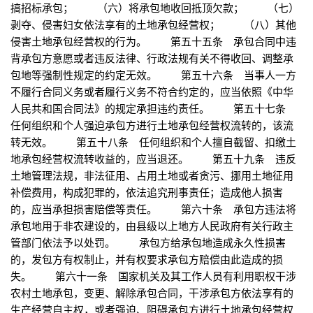
搞招标承包； （六）将承包地收回抵顶欠款； （七）
剥夺、侵害妇女依法享有的土地承包经营权； （八）其他
侵害土地承包经营权的行为。 第五十五条 承包合同中违
背承包方意愿或者违反法律、行政法规有关不得收回、调整承
包地等强制性规定的约定无效。 第五十六条 当事人一方
不履行合同义务或者履行义务不符合约定的，应当依照《中华
人民共和国合同法》的规定承担违约责任。 第五十七条
任何组织和个人强迫承包方进行土地承包经营权流转的，该流
转无效。 第五十八条 任何组织和个人擅自截留、扣缴土
地承包经营权流转收益的，应当退还。 第五十九条 违反
土地管理法规，非法征用、占用土地或者贪污、挪用土地征用
补偿费用，构成犯罪的，依法追究刑事责任；造成他人损害
的，应当承担损害赔偿等责任。 第六十条 承包方违法将
承包地用于非农建设的，由县级以上地方人民政府有关行政主
管部门依法予以处罚。 承包方给承包地造成永久性损害
的，发包方有权制止，并有权要求承包方赔偿由此造成的损
失。 第六十一条 国家机关及其工作人员有利用职权干涉
农村土地承包，变更、解除承包合同，干涉承包方依法享有的
生产经营自主权，或者强迫、阻碍承包方进行土地承包经营权