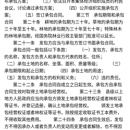
布承包方案； （三）依法召开本集体经济组织成员的村民
会议，讨论通过承包方案； （四）公开组织实施承包方
案； （五）签订承包合同。 第三节 承包期限和承包
合同 第二十条 耕地的承包期为三十年。草地的承包期为
三十年至五十年。林地的承包期为三十年至七十年；特殊林木
的林地承包期，经国务院林业行政主管部门批准可以延长。
第二十一条 发包方应当与承包方签订书面承包合同。
承包合同一般包括以下条款： （一）发包方、承包方
的名称，发包方负责人和承包方代表的姓名、住所；
（二）承包土地的名称、坐落、面积、质量等级； （三）
承包期限和起止日期； （四）承包土地的用途；
（五）发包方和承包方的权利和义务； （六）违约责任。
第二十二条 承包合同自成立之日起生效。承包方自承包
合同生效时取得土地承包经营权。 第二十三条 县级以上
地方人民政府应当向承包方颁发土地承包经营权证或者林权证
等证书，并登记造册，确认土地承包经营权。 颁发土地承
包经营权证或者林权证等证书，除按规定收取证书工本费外，
不得收取其他费用。 第二十四条 承包合同生效后，发包
方不得因承办人或者负责人的变动而变更或者解除，也不得因