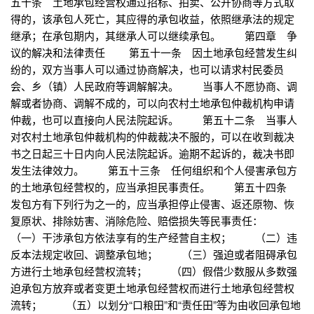
五十条 土地承包经营权通过招标、拍卖、公开协商等方式取
得的，该承包人死亡，其应得的承包收益，依照继承法的规定
继承；在承包期内，其继承人可以继续承包。 第四章 争
议的解决和法律责任 第五十一条 因土地承包经营发生纠
纷的，双方当事人可以通过协商解决，也可以请求村民委员
会、乡（镇）人民政府等调解解决。 当事人不愿协商、调
解或者协商、调解不成的，可以向农村土地承包仲裁机构申请
仲裁，也可以直接向人民法院起诉。 第五十二条 当事人
对农村土地承包仲裁机构的仲裁裁决不服的，可以在收到裁决
书之日起三十日内向人民法院起诉。逾期不起诉的，裁决书即
发生法律效力。 第五十三条 任何组织和个人侵害承包方
的土地承包经营权的，应当承担民事责任。 第五十四条
发包方有下列行为之一的，应当承担停止侵害、返还原物、恢
复原状、排除妨害、消除危险、赔偿损失等民事责任：
（一）干涉承包方依法享有的生产经营自主权； （二）违
反本法规定收回、调整承包地； （三）强迫或者阻碍承包
方进行土地承包经营权流转； （四）假借少数服从多数强
迫承包方放弃或者变更土地承包经营权而进行土地承包经营权
流转； （五）以划分“口粮田”和“责任田”等为由收回承包地