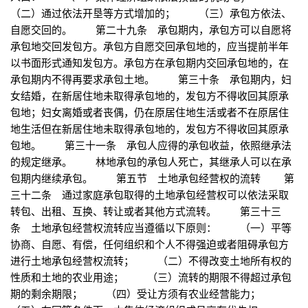
（二）通过依法开垦等方式增加的； （三）承包方依法、
自愿交回的。 第二十九条 承包期内，承包方可以自愿将
承包地交回发包方。承包方自愿交回承包地的，应当提前半年
以书面形式通知发包方。承包方在承包期内交回承包地的，在
承包期内不得再要求承包土地。 第三十条 承包期内，妇
女结婚，在新居住地未取得承包地的，发包方不得收回其原承
包地；妇女离婚或者丧偶，仍在原居住地生活或者不在原居住
地生活但在新居住地未取得承包地的，发包方不得收回其原承
包地。 第三十一条 承包人应得的承包收益，依照继承法
的规定继承。 林地承包的承包人死亡，其继承人可以在承
包期内继续承包。 第五节 土地承包经营权的流转 第
三十二条 通过家庭承包取得的土地承包经营权可以依法采取
转包、出租、互换、转让或者其他方式流转。 第三十三
条 土地承包经营权流转应当遵循以下原则： （一）平等
协商、自愿、有偿，任何组织和个人不得强迫或者阻碍承包方
进行土地承包经营权流转； （二）不得改变土地所有权的
性质和土地的农业用途； （三）流转的期限不得超过承包
期的剩余期限； （四）受让方须有农业经营能力；