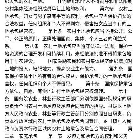
织发包的农村土地。 任何组织和个人不得剥夺和非法限制
农村集体经济组织成员承包土地的权利。 第六条 农村土
地承包，妇女与男子享有平等的权利。承包中应当保护妇女的
合法权益，任何组织和个人不得剥夺、侵害妇女应当享有的土
地承包经营权。 第七条 农村土地承包应当坚持公开、公
平、公正的原则，正确处理国家、集体、个人三者的利益关
系。 第八条 农村土地承包应当遵守法律、法规，保护土
地资源的合理开发和可持续利用。未经依法批准不得将承包地
用于非农建设。 国家鼓励农民和农村集体经济组织增加对
土地的投入，培肥地力，提高农业生产能力。 第九条 国
家保护集体土地所有者的合法权益，保护承包方的土地承包经
营权，任何组织和个人不得侵犯。 第十条 国家保护承包
方依法、自愿、有偿地进行土地承包经营权流转。 第十一
条 国务院农业、林业行政主管部门分别依照国务院规定的职
责负责全国农村土地承包及承包合同管理的指导。县级以上地
方人民政府农业、林业等行政主管部门分别依照各自职责，负
责本行政区域内农村土地承包及承包合同管理。乡（镇）人民
政府负责本行政区域内农村土地承包及承包合同管理。 第
二章 家庭承包 第一节 发包方和承包方的权利和义务