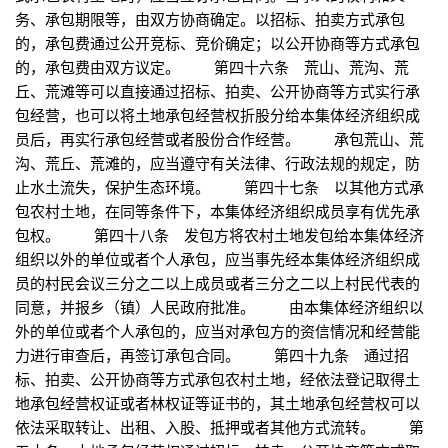
务、承包期限等，由双方协商确定。以招标、拍卖方式承包
的，承包费通过公开竞标、竞价确定；以公开协商等方式承包
的，承包费由双方议定。 第四十六条 荒山、荒沟、荒
丘、荒滩等可以直接通过招标、拍卖、公开协商等方式实行承
包经营，也可以将土地承包经营权折股分给本集体经济组织成
员后，再实行承包经营或者股份合作经营。 承包荒山、荒
沟、荒丘、荒滩的，应当遵守有关法律、行政法规的规定，防
止水土流失，保护生态环境。 第四十七条 以其他方式承
包农村土地，在同等条件下，本集体经济组织成员享有优先承
包权。 第四十八条 发包方将农村土地发包给本集体经济
组织以外的单位或者个人承包，应当事先经本集体经济组织成
员的村民会议三分之二以上成员或者三分之二以上村民代表的
同意，并报乡（镇）人民政府批准。 由本集体经济组织以
外的单位或者个人承包的，应当对承包方的资信情况和经营能
力进行审查后，再签订承包合同。 第四十九条 通过招
标、拍卖、公开协商等方式承包农村土地，经依法登记取得土
地承包经营权证或者林权证等证书的，其土地承包经营权可以
依法采取转让、出租、入股、抵押或者其他方式流转。 第