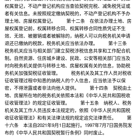
权属登记，不动产登记机构应当查验契税完税、减免税凭证或
者有关信息。未按照规定缴纳契税的，不动产登记机构不予办
理土地、房屋权属登记。 第十二条 在依法办理土地、房
屋权属登记前，权属转移合同、权属转移合同性质凭证不生
效、无效、被撤销或者被解除的，纳税人可以向税务机关申请
退还已缴纳的税款，税务机关应当依法办理。 第十三条
税务机关应当与相关部门建立契税涉税信息共享和工作配合机
制。自然资源、住房城乡建设、民政、公安等相关部门应当及
时向税务机关提供与转移土地、房屋权属有关的信息，协助税
务机关加强契税征收管理。 税务机关及其工作人员对税收
征收管理过程中知悉的纳税人的个人信息，应当依法予以保
密，不得泄露或者非法向他人提供。 第十四条 契税由土
地、房屋所在地的税务机关依照本法和《中华人民共和国税收
征收管理法》的规定征收管理。 第十五条 纳税人、税务
机关及其工作人员违反本法规定的，依照《中华人民共和国税
收征收管理法》和有关法律法规的规定追究法律责任。 第
十六条 本法自2021年9月1日起施行。1997年7月7日国务院发
布的《中华人民共和国契税暂行条例》同时废止。