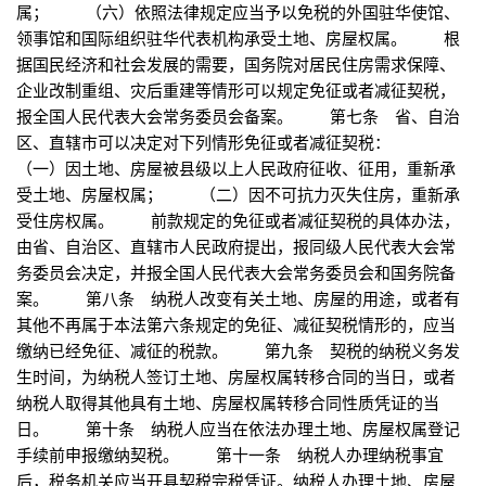
属； （六）依照法律规定应当予以免税的外国驻华使馆、
领事馆和国际组织驻华代表机构承受土地、房屋权属。 根
据国民经济和社会发展的需要，国务院对居民住房需求保障、
企业改制重组、灾后重建等情形可以规定免征或者减征契税，
报全国人民代表大会常务委员会备案。 第七条 省、自治
区、直辖市可以决定对下列情形免征或者减征契税：
（一）因土地、房屋被县级以上人民政府征收、征用，重新承
受土地、房屋权属； （二）因不可抗力灭失住房，重新承
受住房权属。 前款规定的免征或者减征契税的具体办法，
由省、自治区、直辖市人民政府提出，报同级人民代表大会常
务委员会决定，并报全国人民代表大会常务委员会和国务院备
案。 第八条 纳税人改变有关土地、房屋的用途，或者有
其他不再属于本法第六条规定的免征、减征契税情形的，应当
缴纳已经免征、减征的税款。 第九条 契税的纳税义务发
生时间，为纳税人签订土地、房屋权属转移合同的当日，或者
纳税人取得其他具有土地、房屋权属转移合同性质凭证的当
日。 第十条 纳税人应当在依法办理土地、房屋权属登记
手续前申报缴纳契税。 第十一条 纳税人办理纳税事宜
后，税务机关应当开具契税完税凭证。纳税人办理土地、房屋