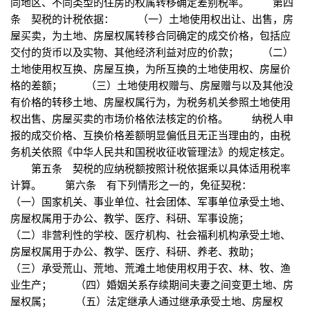
同地区、不同类型的住房的权属转移确定差别税率。 第四
条 契税的计税依据： （一）土地使用权出让、出售，房
屋买卖，为土地、房屋权属转移合同确定的成交价格，包括应
交付的货币以及实物、其他经济利益对应的价款； （二）
土地使用权互换、房屋互换，为所互换的土地使用权、房屋价
格的差额； （三）土地使用权赠与、房屋赠与以及其他没
有价格的转移土地、房屋权属行为，为税务机关参照土地使用
权出售、房屋买卖的市场价格依法核定的价格。 纳税人申
报的成交价格、互换价格差额明显偏低且无正当理由的，由税
务机关依照《中华人民共和国税收征收管理法》的规定核定。
第五条 契税的应纳税额按照计税依据乘以具体适用税率
计算。 第六条 有下列情形之一的，免征契税：
（一）国家机关、事业单位、社会团体、军事单位承受土地、
房屋权属用于办公、教学、医疗、科研、军事设施；
（二）非营利性的学校、医疗机构、社会福利机构承受土地、
房屋权属用于办公、教学、医疗、科研、养老、救助；
（三）承受荒山、荒地、荒滩土地使用权用于农、林、牧、渔
业生产； （四）婚姻关系存续期间夫妻之间变更土地、房
屋权属； （五）法定继承人通过继承承受土地、房屋权