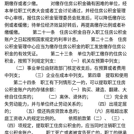
期缴存或者少缴。 对缴存住房公积金确有困难的单位，经
本单位职工代表大会或者工会讨论通过，并经住房公积金管理
中心审核，报住房公积金管理委员会批准后，可以降低缴存比
例或者缓缴；待单位经济效益好转后，再提高缴存比例或者补
缴缓缴。 第二十一条 住房公积金自存入职工住房公积金
账户之日起按照国家规定的利率计息。 第二十二条 住房
公积金管理中心应当为缴存住房公积金的职工发放缴存住房公
积金的有效凭证。 第二十三条 单位为职工缴存的住房公
积金，按照下列规定列支： （一）机关在预算中列支；
（二）事业单位由财政部门核定收支后，在预算或者费用
中列支； （三）企业在成本中列支。 第四章 提取和使用
第二十四条 职工有下列情形之一的，可以提取职工住房
公积金账户内的存储余额： （一）购买、建造、翻建、大
修自住住房的； （二）离休、退休的； （三）完全丧
失劳动能力，并与单位终止劳动关系的； （四）出境定居
的； （五）偿还购房贷款本息的； （六）房租超出家
庭工资收入的规定比例的。 依照前款第（二）、（三）、
（四）项规定，提取职工住房公积金的，应当同时注销职工住
房公积金账户。 职工死亡或者被宣告死亡的，职工的继承