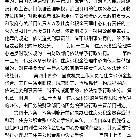
金的，由国务院建设行政主管部门或者省、自治区人民政府建
设行政主管部门依据管理职权，追回挪用的住房公积金，没收
违法所得；对挪用或者批准挪用住房公积金的人民政府负责人
和政府有关部门负责人以及住房公积金管理中心负有责任的主
管人员和其他直接责任人员，依照刑法关于挪用公款罪或者其
他罪的规定，依法追究刑事责任；尚不够刑事处罚的，给予降
级或者撤职的行政处分。 第四十二条 住房公积金管理中
心违反财政法规的，由财政部门依法给予行政处罚。 第四
十三条 违反本条例规定，住房公积金管理中心向他人提供担
保的，对直接负责的主管人员和其他直接责任人员依法给予行
政处分。 第四十四条 国家机关工作人员在住房公积金监
督管理工作中滥用职权、玩忽职守、徇私舞弊，构成犯罪的，
依法追究刑事责任；尚不构成犯罪的，依法给予行政处分。 第
七章 附则 第四十五条 住房公积金财务管理和会计核算
的办法，由国务院财政部门商国务院建设行政主管部门制定。
第四十六条 本条例施行前尚未办理住房公积金缴存登记
和职工住房公积金账户设立手续的单位，应当自本条例施行之
日起60日内到住房公积金管理中心办理缴存登记，并到受委托
银行办理职工住房公积金账户设立手续。 第四十七条 本