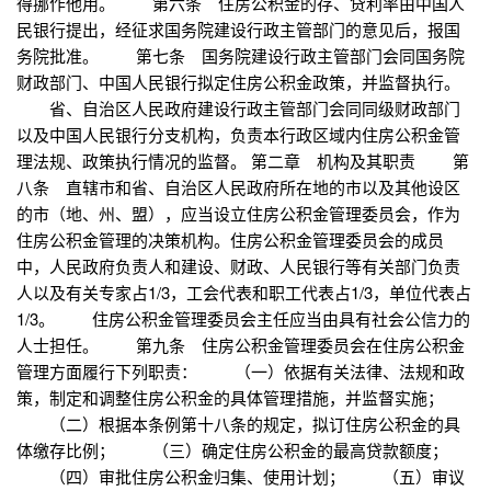
得挪作他用。 第六条 住房公积金的存、贷利率由中国人
民银行提出，经征求国务院建设行政主管部门的意见后，报国
务院批准。 第七条 国务院建设行政主管部门会同国务院
财政部门、中国人民银行拟定住房公积金政策，并监督执行。
省、自治区人民政府建设行政主管部门会同同级财政部门
以及中国人民银行分支机构，负责本行政区域内住房公积金管
理法规、政策执行情况的监督。 第二章 机构及其职责 第
八条 直辖市和省、自治区人民政府所在地的市以及其他设区
的市（地、州、盟），应当设立住房公积金管理委员会，作为
住房公积金管理的决策机构。住房公积金管理委员会的成员
中，人民政府负责人和建设、财政、人民银行等有关部门负责
人以及有关专家占1/3，工会代表和职工代表占1/3，单位代表占
1/3。 住房公积金管理委员会主任应当由具有社会公信力的
人士担任。 第九条 住房公积金管理委员会在住房公积金
管理方面履行下列职责： （一）依据有关法律、法规和政
策，制定和调整住房公积金的具体管理措施，并监督实施；
（二）根据本条例第十八条的规定，拟订住房公积金的具
体缴存比例； （三）确定住房公积金的最高贷款额度；
（四）审批住房公积金归集、使用计划； （五）审议