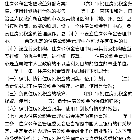
住房公积金增值收益分配方案； （六）审批住房公积金归
集、使用计划执行情况的报告。 第十条 直辖市和省、自
治区人民政府所在地的市以及其他设区的市（地、州、盟）应
当按照精简、效能的原则，设立一个住房公积金管理中心，负
责住房公积金的管理运作。县（市）不设立住房公积金管理中
心。 前款规定的住房公积金管理中心可以在有条件的县
（市）设立分支机构。住房公积金管理中心与其分支机构应当
实行统一的规章制度，进行统一核算。 住房公积金管理中
心是直属城市人民政府的不以营利为目的的独立的事业单位。
第十一条 住房公积金管理中心履行下列职责：
（一）编制、执行住房公积金的归集、使用计划； （二）
负责记载职工住房公积金的缴存、提取、使用等情况；
（三）负责住房公积金的核算； （四）审批住房公积金的
提取、使用； （五）负责住房公积金的保值和归还；
（六）编制住房公积金归集、使用计划执行情况的报告；
（七）承办住房公积金管理委员会决定的其他事项。 第十
二条 住房公积金管理委员会应当按照中国人民银行的有关规
定，指定受委托办理住房公积金金融业务的商业银行（以下简
称受委托银行）；住房公积金管理中心应当委托受委托银行办