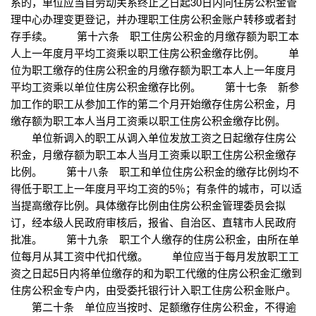
系的，单位应当自劳动关系终止之日起30日内向住房公积金管
理中心办理变更登记，并办理职工住房公积金账户转移或者封
存手续。 第十六条 职工住房公积金的月缴存额为职工本
人上一年度月平均工资乘以职工住房公积金缴存比例。 单
位为职工缴存的住房公积金的月缴存额为职工本人上一年度月
平均工资乘以单位住房公积金缴存比例。 第十七条 新参
加工作的职工从参加工作的第二个月开始缴存住房公积金，月
缴存额为职工本人当月工资乘以职工住房公积金缴存比例。
单位新调入的职工从调入单位发放工资之日起缴存住房公
积金，月缴存额为职工本人当月工资乘以职工住房公积金缴存
比例。 第十八条 职工和单位住房公积金的缴存比例均不
得低于职工上一年度月平均工资的5％；有条件的城市，可以适
当提高缴存比例。具体缴存比例由住房公积金管理委员会拟
订，经本级人民政府审核后，报省、自治区、直辖市人民政府
批准。 第十九条 职工个人缴存的住房公积金，由所在单
位每月从其工资中代扣代缴。 单位应当于每月发放职工工
资之日起5日内将单位缴存的和为职工代缴的住房公积金汇缴到
住房公积金专户内，由受委托银行计入职工住房公积金账户。
第二十条 单位应当按时、足额缴存住房公积金，不得逾